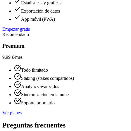
Estadísticas y gráficas
Exportación de datos
App móvil (PWA)
Empezar gratis
Recomendado
Premium
9,99 €
/mes
Todo ilimitado
Staking (stakes compartidos)
Analytics avanzados
Sincronización en la nube
Soporte prioritario
Ver planes
Preguntas frecuentes