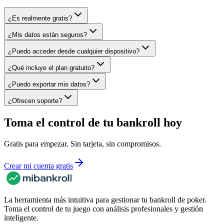
¿Es realmente gratis?
¿Mis datos están seguros?
¿Puedo acceder desde cualquier dispositivo?
¿Qué incluye el plan gratuito?
¿Puedo exportar mis datos?
¿Ofrecen soporte?
Toma el control de tu bankroll hoy
Gratis para empezar. Sin tarjeta, sin compromisos.
Crear mi cuenta gratis
La herramienta más intuitiva para gestionar tu bankroll de poker.
Toma el control de tu juego con análisis profesionales y gestión
inteligente.