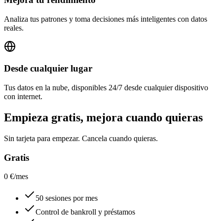
Analiza tus patrones y toma decisiones más inteligentes con datos
reales.
Desde cualquier lugar
Tus datos en la nube, disponibles 24/7 desde cualquier dispositivo
con internet.
Empieza gratis, mejora cuando quieras
Sin tarjeta para empezar. Cancela cuando quieras.
Gratis
0 €
/mes
50 sesiones por mes
Control de bankroll y préstamos