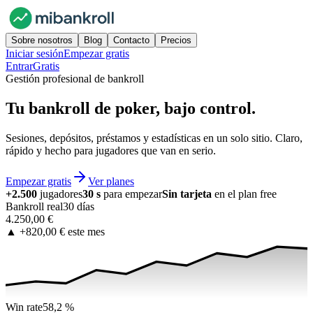
Sobre nosotros
Blog
Contacto
Precios
Iniciar sesión
Empezar gratis
Entrar
Gratis
Gestión profesional de bankroll
Tu bankroll de poker, bajo control.
Sesiones, depósitos, préstamos y estadísticas en un solo sitio. Claro,
rápido y hecho para jugadores que van en serio.
Empezar gratis
Ver planes
+2.500
jugadores
30 s
para empezar
Sin tarjeta
en el plan free
Bankroll real
30 días
4.250,00 €
▲ +820,00 € este mes
Win rate
58,2 %